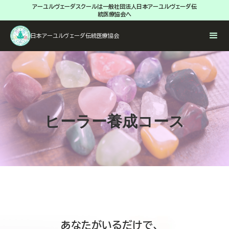
アーユルヴェーダスクールは一般社団法人日本アーユルヴェーダ伝
各種申込み
資料ダウンロード
統医療協会へ
日本アーユルヴェーダ伝統医療協会
ヒーラー養成コース
あなたがいるだけで、